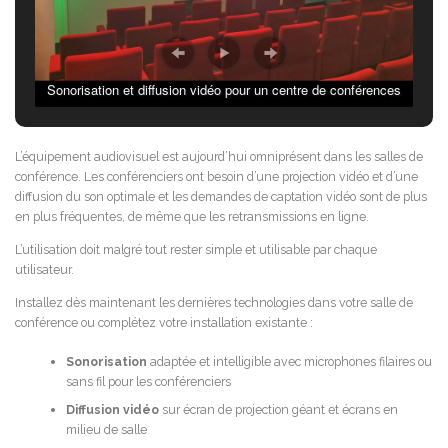
Sonorisation et diffusion vidéo pour un centre de conférences
L’équipement audiovisuel est aujourd’hui omniprésent dans les salles de
conférence. Les conférenciers ont besoin d’une projection vidéo et d’une
diffusion du son optimale et les demandes de captation vidéo sont de plus
en plus fréquentes, de même que les retransmissions en ligne.
L’utilisation doit malgré tout rester simple et utilisable par chaque
utilisateur.
Installez dès maintenant les dernières technologies dans votre salle de
conférence ou complétez votre installation existante :
Sonorisation
adaptée et intelligible avec microphones filaires ou
sans fil pour les conférenciers
Diffusion vidéo
sur écran de projection géant et écrans en
milieu de salle