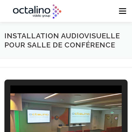
Aller
au
Menu
contenu
ACCUEIL
VENTE & INTÉGRATION
INSTALLATION AUDIOVISUELLE
POUR SALLE DE CONFÉRENCE
MAINTENANCE
LOCATION & PRESTATION
RÉGIE TECHNIQUE