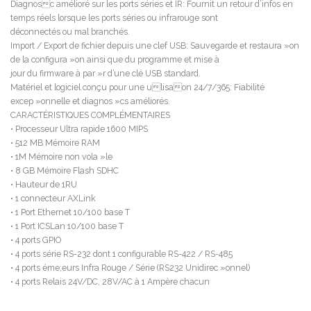
Diagnosc amélioré sur les ports séries et IR: Fournit un retour d’infos en
temps réels lorsque les ports séries ou infrarouge sont
déconnectés ou mal branchés.
Import / Export de fichier depuis une clef USB: Sauvegarde et restaura »on
de la configura »on ainsi que du programme et mise à
jour du firmware à par »r d’une clé USB standard.
Matériel et logiciel conçu pour une ulisaon 24/7/365: Fiabilité
excep »onnelle et diagnos »cs améliorés.
CARACTÉRISTIQUES COMPLÉMENTAIRES
• Processeur Ultra rapide 1600 MIPS
• 512 MB Mémoire RAM
• 1M Mémoire non vola »le
• 8 GB Mémoire Flash SDHC
• Hauteur de 1RU
• 1 connecteur AXLink
• 1 Port Ethernet 10/100 base T
• 1 Port ICSLan 10/100 base T
• 4 ports GPIO
• 4 ports série RS-232 dont 1 configurable RS-422 / RS-485
• 4 ports éme;eurs Infra Rouge / Série (RS232 Unidirec »onnel)
• 4 ports Relais 24V/DC, 28V/AC à 1 Ampère chacun