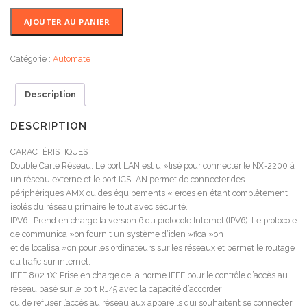
quantité
AJOUTER AU PANIER
de
AMX
NX-
Catégorie :
Automate
2200
Processeur
Description
de
Contrôle
NetLinx
DESCRIPTION
CARACTÉRISTIQUES
Double Carte Réseau: Le port LAN est u »lisé pour connecter le NX-2200 à
un réseau externe et le port ICSLAN permet de connecter des
périphériques AMX ou des équipements « erces en étant complètement
isolés du réseau primaire le tout avec sécurité.
IPV6 : Prend en charge la version 6 du protocole Internet (IPV6). Le protocole
de communica »on fournit un système d’iden »fica »on
et de localisa »on pour les ordinateurs sur les réseaux et permet le routage
du trafic sur internet.
IEEE 802.1X: Prise en charge de la norme IEEE pour le contrôle d’accès au
réseau basé sur le port RJ45 avec la capacité d’accorder
ou de refuser l’accès au réseau aux appareils qui souhaitent se connecter