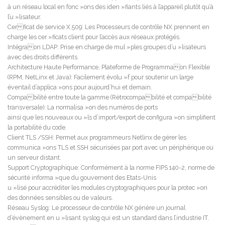
à un réseau local en fonc »ons des iden »fiants liés à l’appareil plutôt qu’à
l’u »lisateur.
Cerficat de service X.509: Les Processeurs de contrôle NX prennent en
charge les cer »ficats client pour l’accès aux réseaux protégés.
Intégraon LDAP: Prise en charge de mul »ples groupes d’u »lisateurs
avec des droits différents.
Architecture Haute Performance, Plateforme de Programmaon Flexible
(RPM, NetLinx et Java): Facilement évolu »f pour soutenir un large
éventail d’applica »ons pour aujourd’hui et demain.
Compabilité entre toute la gamme (Rétrocompabilité et compabilité
transversale): La normalisa »on des numéros de ports
ainsi que les nouveaux ou »ls d’import/export de configura »on simplifient
la portabilité du code.
Client TLS /SSH: Permet aux programmeurs Netlinx de gérer les
communica »ons TLS et SSH sécurisées par port avec un périphérique ou
un serveur distant.
Support Cryptographique: Conformément à la norme FIPS 140-2, norme de
sécurité informa »que du gouvernent des Etats-Unis
u »lisé pour accréditer les modules cryptographiques pour la protec »on
des données sensibles ou de valeurs.
Réseau Syslog: Le processeur de contrôle NX génère un journal
d’évènement en u »lisant syslog qui est un standard dans l’industrie IT.