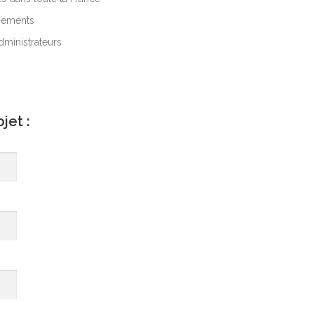
ipements
dministrateurs
jet :