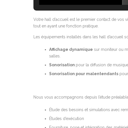
Votre hall d’accueil est le premier contact de vos 
tout en ayant une fonction pratique.
Les équipements installés dans les hall d’accueil 
Affichage dynamique
sur moniteur ou mur
salles.
Sonorisation
pour la diffusion de musiqu
Sonorisation pour malentendants
pour 
Nous vous accompagnons depuis l’étude préalable jus
Étude des besoins et simulations avec rem
Études d’exécution
Fourniture, pose et intégration des matérie