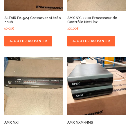
ALTAIR FA-524 Crossover stéréo
AMX NX-2200 Processeur de
+ sub
Contrôle NetLinx
50,00
€
100,00
€
AJOUTER AU PANIER
AJOUTER AU PANIER
AMX NXI
AMX NXM-NMS