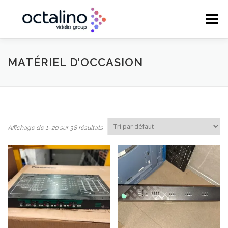
Aller
au
Menu
contenu
ACCUEIL
VENTE & INTÉGRATION
MATÉRIEL D’OCCASION
MAINTENANCE
LOCATION & PRESTATION
Affichage de 1–20 sur 38 résultats
RÉGIE TECHNIQUE