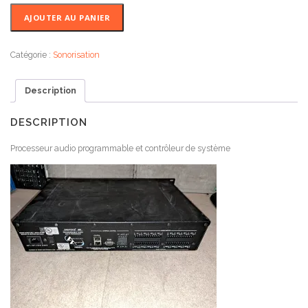
quantité
AJOUTER AU PANIER
de
Peavey
DIGITOOL
Catégorie :
Sonorisation
Mx
Description
DESCRIPTION
Processeur audio programmable et contrôleur de système