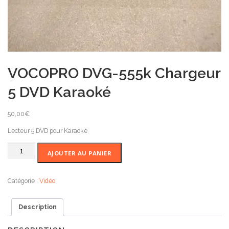
VOCOPRO DVG-555k Chargeur
5 DVD Karaoké
50,00
€
Lecteur 5 DVD pour Karaoké
quantité
AJOUTER AU PANIER
de
VOCOPRO
DVG-
Catégorie :
Vidéo
555k
Chargeur
Description
5
DVD
Karaoké