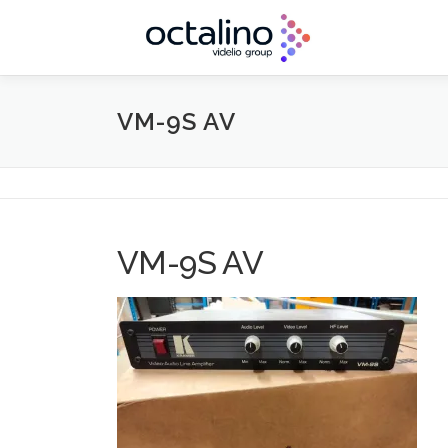
Aller
au
contenu
VM-9S AV
VM-9S AV