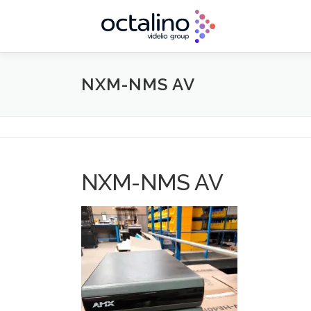
Aller
au
contenu
NXM-NMS AV
NXM-NMS AV