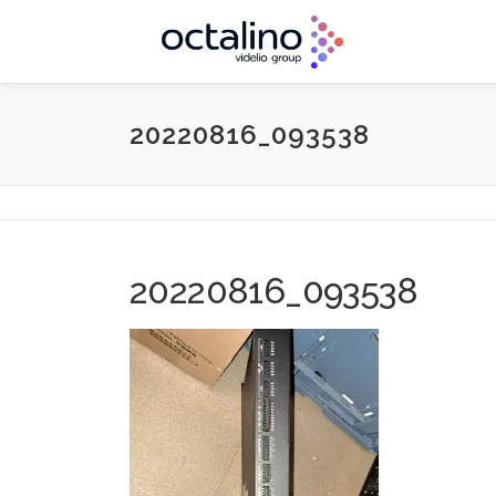
Aller
au
contenu
20220816_093538
20220816_093538