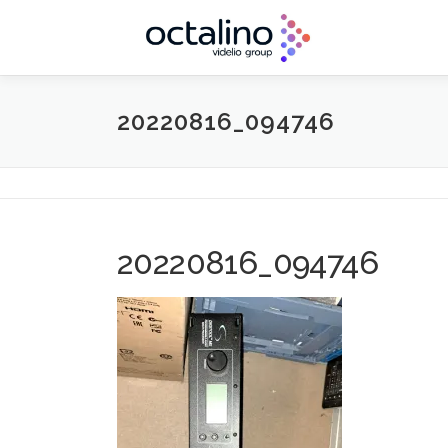
Aller
au
contenu
20220816_094746
20220816_094746