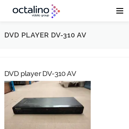
Aller
au
Menu
contenu
ACCUEIL
VENTE & INTÉGRATION
DVD PLAYER DV-310 AV
MAINTENANCE
LOCATION & PRESTATION
DVD player DV-310 AV
RÉGIE TECHNIQUE