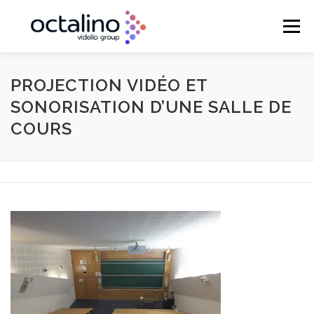
Aller
au
Menu
contenu
ACCUEIL
VENTE & INTÉGRATION
PROJECTION VIDÉO ET
SONORISATION D’UNE SALLE DE
COURS
MAINTENANCE
LOCATION & PRESTATION
RÉGIE TECHNIQUE