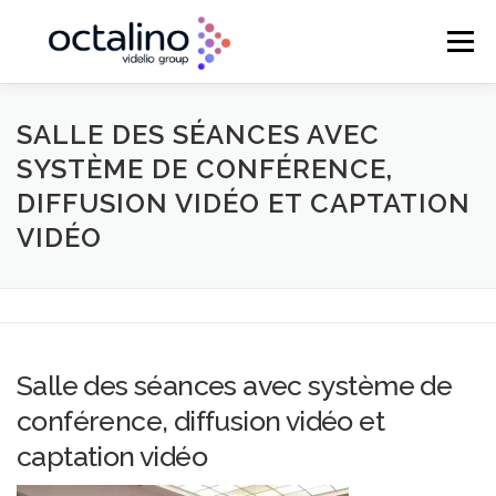
Aller
au
Menu
contenu
ACCUEIL
VENTE & INTÉGRATION
SALLE DES SÉANCES AVEC
SYSTÈME DE CONFÉRENCE,
DIFFUSION VIDÉO ET CAPTATION
MAINTENANCE
LOCATION & PRESTATION
VIDÉO
RÉGIE TECHNIQUE
Salle des séances avec système de
conférence, diffusion vidéo et
captation vidéo